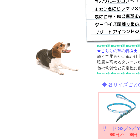
leather●革●leather●革●leather●革
★こちらの革の特徴★
軽くて柔らかい革が仕
強度を高めるタンニン
色の均質性と安定性に
leather●革●leather●革●leather●革
◆ 各サイズごと
リード
SS／S／
5,900円
／
6,600円